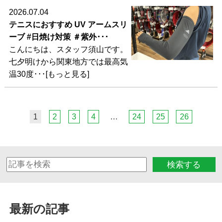
2026.07.04
テニスにおすすめ UV アームスリ
ーブ #日焼け対策 ＃紫外･･･
こんにちは、スタッフ須山です。
七夕明けから関東地方では最高気
温30度･･･[もっと見る]
1
2
3
4
…
24
25
26
検索する
最新の記事