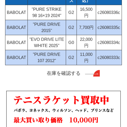
ズ
込）
"PURE STRIKE
16,500
BABOLAT
G2
c26080336c
98 16×19 2024"
"PURE DRIVE
BABOLAT
G2
7,700
c26080335c
2015"
"EVO DRIVE LITE
22,000
BABOLAT
G0
c26080334c
WHITE 2025"
"PURE DRIVE
11,000
BABOLAT
G2
c26080333c
107 2012"
在庫を確認する