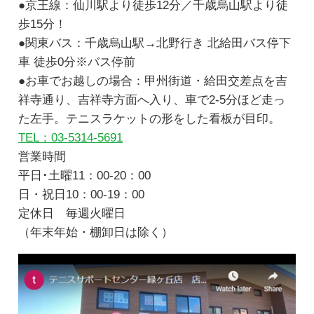
●京王線：仙川駅より徒歩12分／千歳烏山駅より徒
歩15分！
●関東バス：千歳烏山駅→北野行き 北給田バス停下
車 徒歩0分※バス停前
●お車でお越しの場合：甲州街道・給田交差点を吉
祥寺通り、吉祥寺方面へ入り、車で2-5分ほど走っ
た左手。テニスラケットの形をした看板が目印。
TEL：03-5314-5691
営業時間
平日･土曜11：00-20：00
日・祝日10：00-19：00
定休日 毎週火曜日
（年末年始・棚卸日は除く）