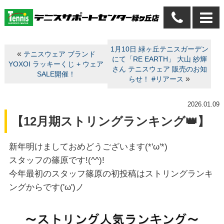
1月10日 緑ヶ丘テニスガーデン
«
テニスウェア ブランド
にて「RE EARTH」 大山 紗輝
YOXOI ラッキーくじ + ウェア
さん テニスウェア 販売のお知
SALE開催！
»
らせ！ #リアース
2026.01.09
【12月期ストリングランキング👑】
新年明けましておめどうございます(*'ω'*)
スタッフの篠原です!(^^)!
今年最初のスタッフ篠原の初投稿はストリングランキ
ングからです('ω')ノ