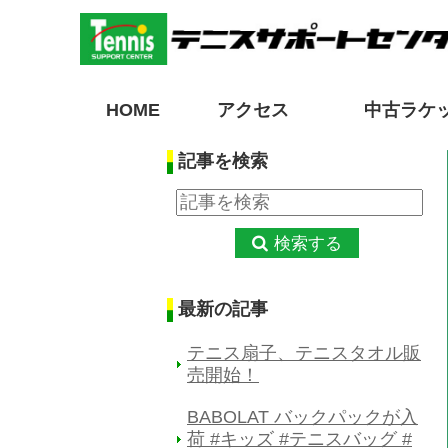
HOME
アクセス
中古ラケ
記事を検索
検索する
最新の記事
テニス扇子、テニスタオル販
売開始！
BABOLAT バックパックが入
荷 #キッズ #テニスバッグ #