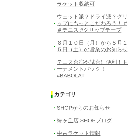
ラケット収納可
ウェット派？ドライ派？グリ
ップにもっとこだわろう！ #
＃テニス #グリップテープ
８月１０日（月）から８月１
５日（土）の営業のお知らせ
テニス合宿や試合に便利！ト
ーナメントバック！
#BABOLAT
カテゴリ
SHOPからのお知らせ
緑ヶ丘店 SHOPブログ
中古ラケット情報