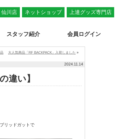
仙川店
ネットショップ
上達グッズ専門店
スタッフ紹介
会員ログイン
定品
大人気商品「RF BACKPACK」入荷しました
»
2024.11.14
の違い】
ブリッドガットで