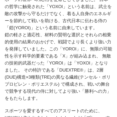
の哲学に触発された「YOXOI」という名前は、武士を
敵の攻撃から守るだけでなく、着る人自身のエネルギ
ーを節約して戦いを助ける、古代日本に伝わる侍の
「鎧(YOROI)」という名前に由来しています。
鎧の軽さと適応性、材料の賢明な選択とそれらの相乗
的使用の結果のおかげで、戦闘でより長くより強い力
を発揮していました。この「YOROI」に、無限の可能
性を示す科学的要素である「X」が組み込まれ、 無敵
の技術的武器だった「YOROI」は「YOXOI」となり
ました。 その特許である「DUEXTRE®︎」は、2層
(DUE)構造×3種類(TRE)の異なる繊維(テンセル・ポリ
プロピレン・ポリエステル) で構成され、戦いの舞台
で競争する現代の侍に対してより強い「勝利への力」
をもたらします。
スポーツを愛するすべてのアスリートのために、